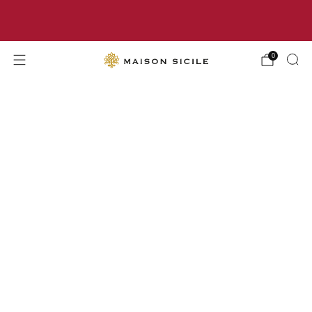
CONSEGNA GRATUITA a partire da 70€ di acquisto
0